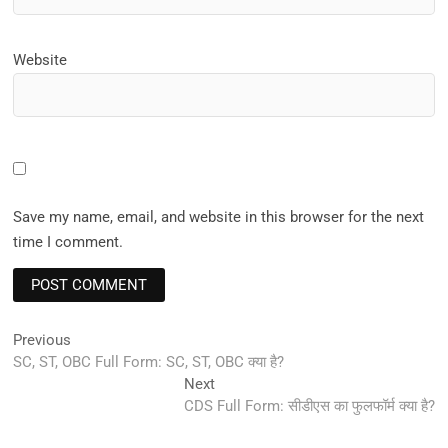
Website
Save my name, email, and website in this browser for the next
time I comment.
Post
Previous
Previous
post:
SC, ST, OBC Full Form: SC, ST, OBC क्या है?
navigation
Next
Next
post:
CDS Full Form: सीडीएस का फुलफॉर्म क्या है?