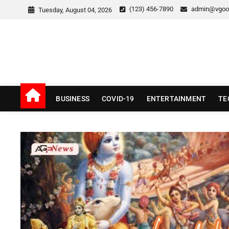
Skip
(123) 456-7890
admin@vgoo
Tuesday, August 04, 2026
to
content
v Good News
LATEST WITH GOOD NEWS
BUSINESS
COVID-19
ENTERTAINMENT
TE