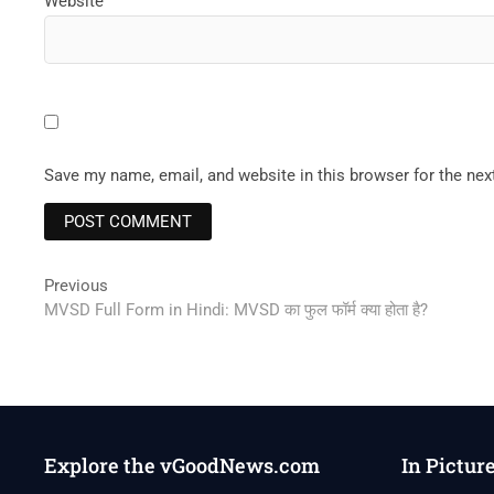
Website
Save my name, email, and website in this browser for the ne
Post
Previous
Previous
post:
MVSD Full Form in Hindi: MVSD का फुल फॉर्म क्या होता है?
navigation
Explore the vGoodNews.com
In Pictur