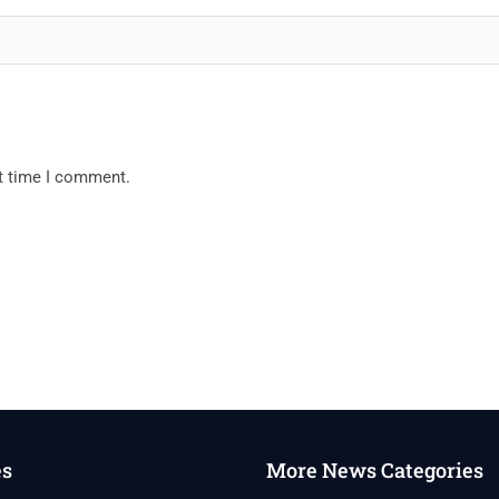
xt time I comment.
es
More News Categories