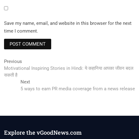
Save my name, email, and website in this browser for the next
time I comment.
Post
Previous
Previous
post:
Motivational Inspiring Stories in Hindi: ये कहानिया आपका जीवन बदल
navigation
सकती है
Next
Next
post:
5 ways to earn PR media coverage from a news release
Explore the vGoodNews.com