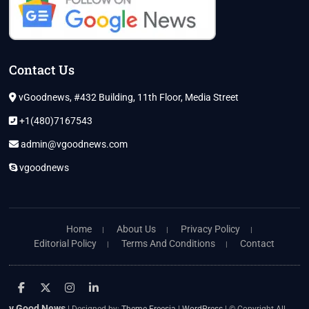
Contact Us
vGoodnews, #432 Building, 11th Floor, Media Street
+1(480)7167543
admin@vgoodnews.com
vgoodnews
Home
About Us
Privacy Policy
Editorial Policy
Terms And Conditions
Contact
facebook
twitter
instagram
linkedin
v Good News