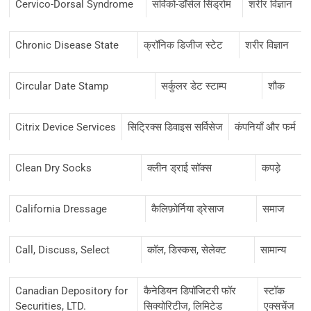
Cervico-Dorsal Syndrome
सर्विको-डॉर्सल सिंड्रोम
शरीर विज्ञान
Chronic Disease State
क्रॉनिक डिजीज स्टेट
शरीर विज्ञान
Circular Date Stamp
सर्कुलर डेट स्टाम्प
शौक
Citrix Device Services
सिट्रिक्स डिवाइस सर्विसेज
कंपनियाँ और फर्म
Clean Dry Socks
क्लीन ड्राई सॉक्स
कपड़े
California Dressage
कैलिफ़ोर्निया ड्रेसाज
समाज
Call, Discuss, Select
कॉल, डिस्कस, सेलेक्ट
सामान्य
Canadian Depository for
कैनेडियन डिपॉजिटरी फॉर
स्टॉक
Securities, LTD.
सिक्योरिटीज, लिमिटेड
एक्सचेंज