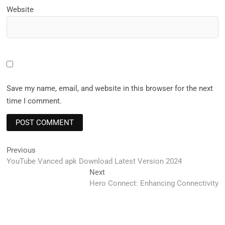
Website
Save my name, email, and website in this browser for the next
time I comment.
Post
Previous
Previous
post:
YouTube Vanced apk Download Latest Version 2024
navigation
Next
Next
post:
Hero Connect: Enhancing Connectivity