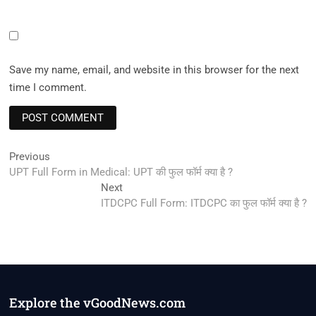
Save my name, email, and website in this browser for the next
time I comment.
Post
Previous
Previous
post:
UPT Full Form in Medical: UPT की फुल फॉर्म क्या है ?
navigation
Next
Next
post:
ITDCPC Full Form: ITDCPC का फुल फॉर्म क्या है ?
Explore the vGoodNews.com