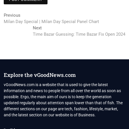
Post
Previous
Previous
post:
Milan Day Special | Milan Day Special Panel Chart
navigation
Next
Next
post:
Time Bazar Guessing: Time Bazar Fix Open 2024
Explore the vGoodNews.com
vGoodNews.com is a website that is used to give the latest
information and news to people from all over the world as soon as
possible. Ergo, the main aim of ours is to keep the generation
updated regularly about attention span lower than that of fish. The
different sections on our page are tech, fashion, lifestyle, market,
and the latest section on our website is of Business.