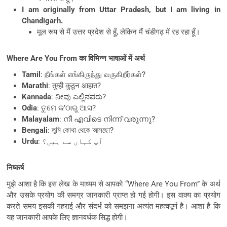
I am originally from Uttar Pradesh, but I am living in
Chandigarh.
मूल रूप से मैं उत्तर प्रदेश से हूँ, लेकिन मैं चंडीगढ़ में रह रहा हूँ।
Where Are You From का विभिन्न भाषाओं में अर्थ
Tamil
: நீங்கள் எங்கிருந்து வருகிறீர்கள்?
Marathi
: तुम्ही कुठून आहात?
Kannada
: ನೀವು ಎಲ್ಲಿನವರು?
Odia
: ତୁମେ କ’ଠାରୁ ଆସ?
Malayalam
: നീ എവിടെ നിന്ന് വരുന്നു?
Bengali
: তুমি কোথা থেকে আসছো?
Urdu
: آپ کہاں سے ہیں؟
निष्कर्ष
मुझे आशा है कि इस लेख के माध्यम से आपको “Where Are You From” के अर्थ
और उसके प्रयोग की समग्र जानकारी प्राप्त हो गई होगी। इस वाक्य का प्रयोग
करते समय इसकी गहराई और संदर्भ को समझना अत्यंत महत्वपूर्ण है। आशा है कि
यह जानकारी आपके लिए ज्ञानवर्धक सिद्ध होगी।