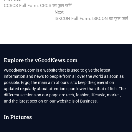
post:
CCRCS Full Form: CRCS का फुल फॉर्म
navigation
Next
Next
post:
ISKCON Full Form: ISKCON का फूल फॉर्म
Explore the vGoodNews.com
vGoodNews.com is a website that is used to give the latest
information and news to people from all over the world as soon as
possible. Ergo, the main aim of ours is to keep the generation
updated regularly about attention span lower than that of fish. The
different sections on our page are tech, fashion, lifestyle, market,
and the latest section on our website is of Business.
In Pictures