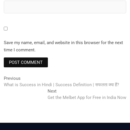
Save my name, email, and website in this browser for the next
time I comment.
Post
Previous
Previous
post:
What is Success in Hindi | Success Definition | सफलता क्या हैं?
navigation
Next
Next
post:
Get the Melbet App for Free in India Now