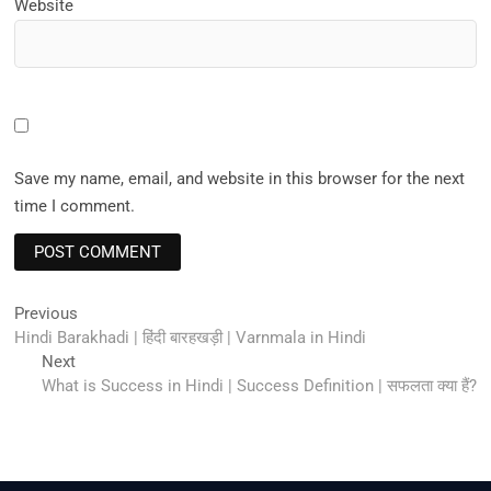
Website
Save my name, email, and website in this browser for the next
time I comment.
Post
Previous
Previous
post:
Hindi Barakhadi | हिंदी बारहखड़ी | Varnmala in Hindi
navigation
Next
Next
post:
What is Success in Hindi | Success Definition | सफलता क्या हैं?