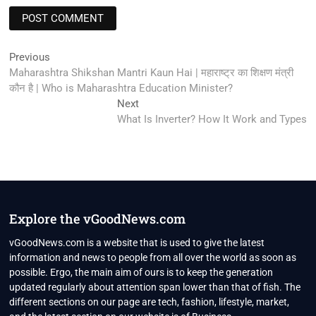
Post
Previous
Previous
post:
Maharashtra Shikshan Mantri Kaun Hai | महाराष्ट्र का शिक्षण मंत्री
navigation
कौन है | Who is Maharashtra Education Minister?
Next
Next
post:
What Is Inverter? How It Work and Types
Explore the vGoodNews.com
vGoodNews.com is a website that is used to give the latest
information and news to people from all over the world as soon as
possible. Ergo, the main aim of ours is to keep the generation
updated regularly about attention span lower than that of fish. The
different sections on our page are tech, fashion, lifestyle, market,