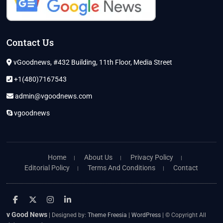
Contact Us
vGoodnews, #432 Building, 11th Floor, Media Street
+1(480)7167543
admin@vgoodnews.com
vgoodnews
Home
About Us
Privacy Policy
Editorial Policy
Terms And Conditions
Contact
facebook
twitter
instagram
linkedin
v Good News
| Designed by:
Theme Freesia
|
WordPress
| © Copyright All