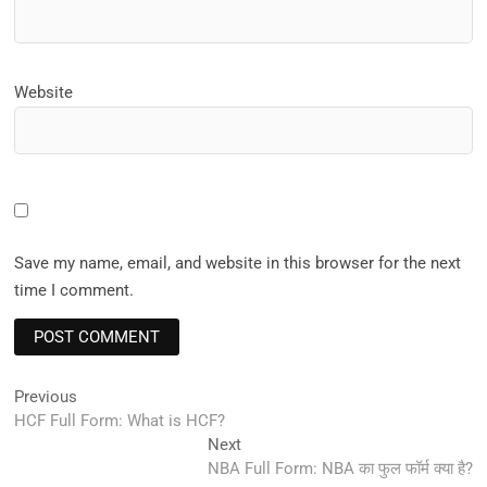
Website
Save my name, email, and website in this browser for the next
time I comment.
Post
Previous
Previous
post:
HCF Full Form: What is HCF?
navigation
Next
Next
post:
NBA Full Form: NBA का फुल फॉर्म क्या है?